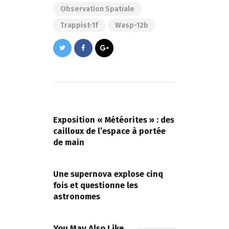
Observation Spatiale
Trappist-1f
Wasp-12b
Navigation
de
PREVIOUS POST
l’article
Exposition « Météorites » : des
cailloux de l’espace à portée
de main
NEXT POST
Une supernova explose cinq
fois et questionne les
astronomes
You May Also Like