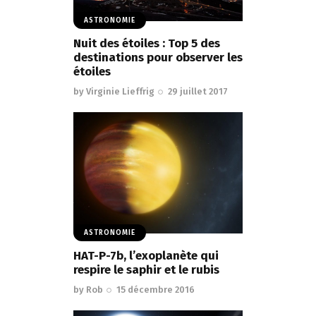
ASTRONOMIE
Nuit des étoiles : Top 5 des
destinations pour observer les
étoiles
by
Virginie Lieffrig
29 juillet 2017
ASTRONOMIE
HAT-P-7b, l’exoplanète qui
respire le saphir et le rubis
by
Rob
15 décembre 2016