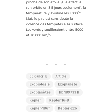
proche de son étoile (elle effectue
son orbite en 3,5 jours seulement), la
température y avoisine les 1000°C.
Mais le pire est sans doute la
violence des tempêtes à sa surface.
Les vents y souffleraient entre 5000
et 10 000 km/h !
55 Cancri E
Article
Exobiologie
Exoplanète
Exoplanètes
HD 189733 B
Kepler
Kepler 16-B
Kepler-186f
Kepler-22b