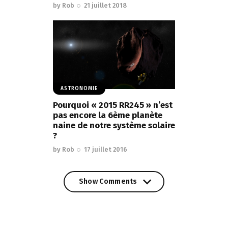
by
Rob
21 juillet 2018
ASTRONOMIE
Pourquoi « 2015 RR245 » n’est
pas encore la 6ème planète
naine de notre système solaire
?
by
Rob
17 juillet 2016
Show Comments
Show Comments