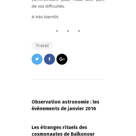
de vos difficultés.
A très bientôt.
Travel
Navigation
de
PREVIOUS POST
l’article
Observation astronomie : les
événements de janvier 2016
NEXT POST
Les étranges rituels des
cosmonautes de Baïkonour