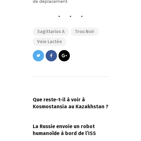
de déplacement.
Sagittarius A
Trou Noir
Voie Lactée
Navigation
de
PREVIOUS POST
l’article
Que reste-t-il à voir à
Kosmostansia au Kazakhstan ?
NEXT POST
La Russie envoie un robot
humanoïde à bord de l’ISS