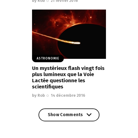
by
Rob
21 février 2016
ASTRONOMIE
Un mystérieux flash vingt fois
plus lumineux que la Voie
Lactée questionne les
scientifiques
by
Rob
14 décembre 2016
Show Comments
Show Comments