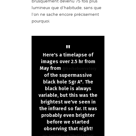
brusquement devenu 75 fois plus
lumineux que d’habitude, sans que
l’on ne sache encore précisement
pourquoi.
Here's a timelapse of
images over 2.5 hr from
May from
@keckobservatory
of the supermassive
black hole Sgr A*. The
black hole is always
variable, but this was the
brightest we've seen in
the infrared so far. It was
probably even brighter
before we started
observing that night!
pic.twitter.com/MwXioZ7twV