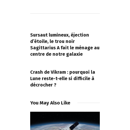
Navigation
de
PREVIOUS POST
l’article
Sursaut lumineux, éjection
d’étoile, le trou noir
Sagittarius A fait le ménage au
centre de notre galaxie
NEXT POST
Crash de Vikram : pourquoi la
Lune reste-t-elle si difficile à
décrocher ?
You May Also Like