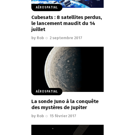
AÉROSPATIAL
Cubesats : 8 satellites perdus,
le lancement maudit du 14
juillet
by
Rob
2 septembre 2017
AÉROSPATIAL
La sonde Juno à la conquête
des mystères de Jupiter
by
Rob
15 février 2017