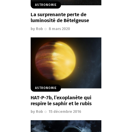
ASTRONOMIE
La surprenante perte de
luminosité de Bételgeuse
by
Rob
8 mars 2020
ASTRONOMIE
HAT-P-7b, l’exoplanète qui
respire le saphir et le rubis
by
Rob
15 décembre 2016