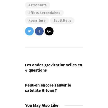
Astronaute
Effets Secondaires
Nourriture
Scott Kelly
Navigation
de
PREVIOUS POST
l’article
Les ondes gravitationnelles en
4 questions
NEXT POST
Peut-on encore sauver le
satellite Hitomi ?
You May Also Like