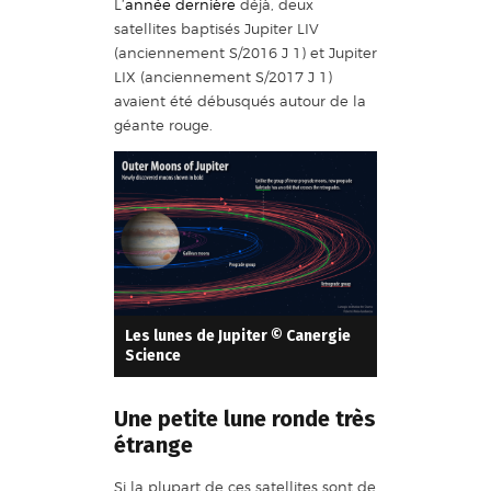
L’
année dernière
déjà, deux
satellites baptisés Jupiter LIV
(anciennement S/2016 J 1) et Jupiter
LIX (anciennement S/2017 J 1)
avaient été débusqués autour de la
géante rouge.
Les lunes de Jupiter © Canergie
Science
Une petite lune ronde très
étrange
Si la plupart de ces satellites sont de