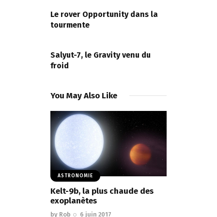
PREVIOUS POST
l’article
Le rover Opportunity dans la
tourmente
NEXT POST
Salyut-7, le Gravity venu du
froid
You May Also Like
ASTRONOMIE
Kelt-9b, la plus chaude des
exoplanètes
by
Rob
6 juin 2017