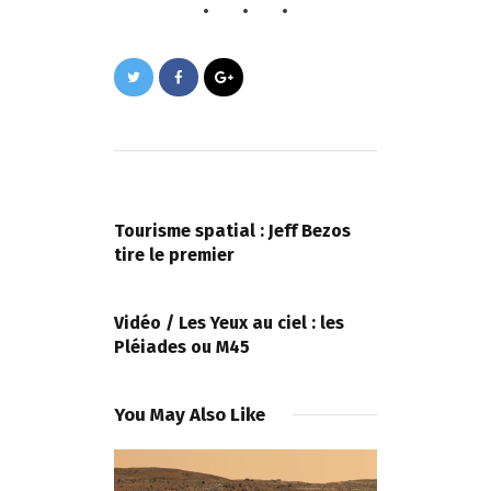
Navigation
de
PREVIOUS POST
l’article
Tourisme spatial : Jeff Bezos
tire le premier
NEXT POST
Vidéo / Les Yeux au ciel : les
Pléiades ou M45
You May Also Like