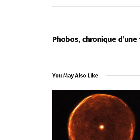
Navigation
de
PREVIOUS POST
l’article
Phobos, chronique d’une 
You May Also Like