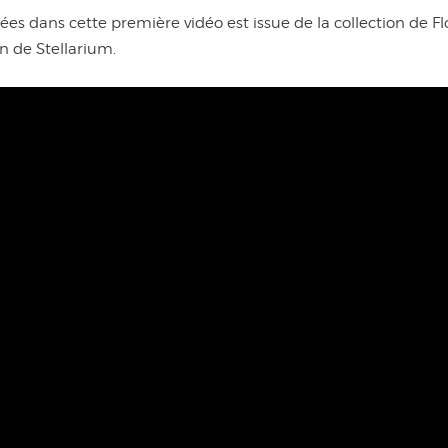
s dans cette première vidéo est issue de la collection de Fl
an de Stellarium.