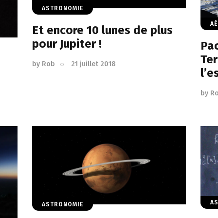
ASTRONOMIE
AÉ
Et encore 10 lunes de plus
pour Jupiter !
Pao
Ter
by
Rob
21 juillet 2018
l’e
by
R
A
ASTRONOMIE