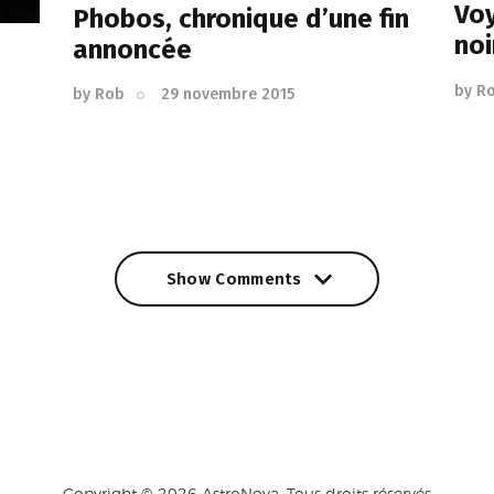
Voy
Phobos, chronique d’une fin
noi
annoncée
by
R
by
Rob
29 novembre 2015
Show Comments
Show Comments
Copyright © 2026 AstroNova. Tous droits réservés