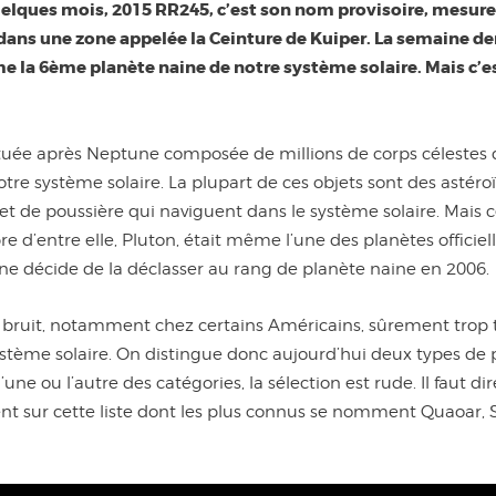
 quelques mois, 2015 RR245, c’est son nom provisoire, mesur
 dans une zone appelée la Ceinture de Kuiper. La semaine de
la 6ème planète naine de notre système solaire. Mais c’es
uée après Neptune composée de millions de corps célestes qui
otre système solaire. La plupart de ces objets sont des astéro
t de poussière qui naviguent dans le système solaire. Mais c
re d’entre elle, Pluton, était même l’une des planètes officie
ne décide de la déclasser au rang de planète naine en 2006.
nd bruit, notamment chez certains Américains, sûrement trop t
ystème solaire. On distingue donc aujourd’hui deux types de pl
l’une ou l’autre des catégories, la sélection est rude. Il faut
ent sur cette liste dont les plus connus se nomment Quaoar,