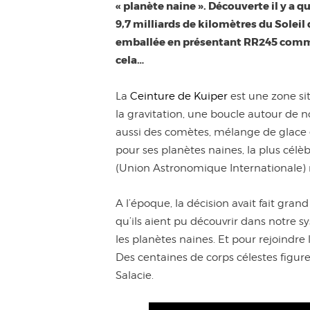
« planète naine ». Découverte il y a
9,7 milliards de kilomètres du Soleil
emballée en présentant RR245 comme 
cela…
La
Ceinture de Kuiper
est une zone sit
la gravitation, une boucle autour de n
aussi des comètes, mélange de glace e
pour ses planètes naines, la plus célèb
(Union Astronomique Internationale) 
A l’époque, la décision avait fait gra
qu’ils aient pu découvrir dans notre s
les planètes naines. Et pour rejoindre 
Des centaines de corps célestes figur
Salacie.