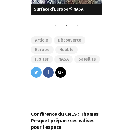
Surface d’Europe © NASA
Article
Découverte
Europe
Hubble
Jupiter
NASA
Satellite
Navigation
de
PREVIOUS POST
l’article
Conférence du CNES : Thomas
Pesquet prépare ses valises
pour l’espace