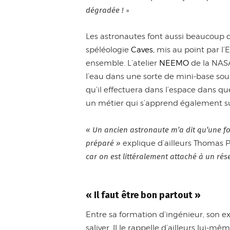
dégradée !
»
Les astronautes font aussi beaucoup 
spéléologie
Caves,
mis au point par l’E
ensemble. L’atelier
NEEMO
de la NASA
l’eau dans une sorte de mini-base sous
qu’il effectuera dans l’espace dans q
un métier qui s’apprend également sur
«
Un ancien astronaute m’a dit qu’une foi
préparé »
explique d’ailleurs Thomas 
car on est littéralement attaché à un rés
« Il faut être bon partout »
Entre sa formation d’ingénieur, son ex
saliver. Il le rappelle d’ailleurs lui-mêm