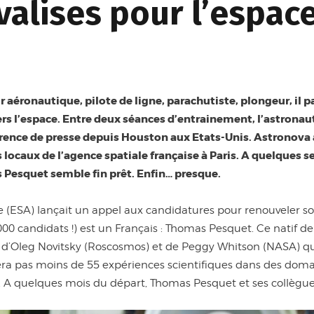
valises pour l’espac
ur aéronautique, pilote de ligne, parachutiste, plongeur, il 
ers l’espace. Entre deux séances d’entrainement, l’astronau
rence de presse depuis Houston aux Etats-Unis. Astronova a 
 locaux de l’agence spatiale française à Paris. A quelques 
s Pesquet semble fin prêt. Enfin… presque.
 (ESA) lançait un appel aux candidatures pour renouveler so
000 candidats !) est un Français : Thomas Pesquet. Ce natif 
 d’Oleg Novitsky (Roscosmos) et de Peggy Whitson (NASA) qui
uera pas moins de 55 expériences scientifiques dans des domai
. A quelques mois du départ, Thomas Pesquet et ses collègues