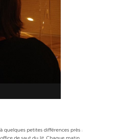
 quelques petites différences près :
office de saut du lit. Chaque matin,