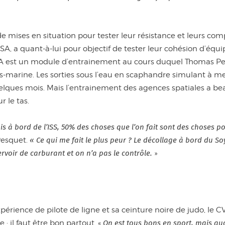
de mises en situation pour tester leur résistance et leurs 
SA, a quant-à-lui pour objectif de tester leur cohésion d’équip
 est un module d’entrainement au cours duquel Thomas Pesq
-marine. Les sorties sous l’eau en scaphandre simulant à merv
uelques mois. Mais l’entrainement des agences spatiales a bea
 le tas.
s à bord de l’ISS, 50% des choses que l’on fait sont des choses p
Pesquet.
«
Ce qui me fait le plus peur ? Le décollage à bord du S
ervoir de carburant et on n’a pas le contrôle.
»
périence de pilote de ligne et sa ceinture noire de judo, le 
e : il faut être bon partout. «
On est tous bons en sport, mais auc