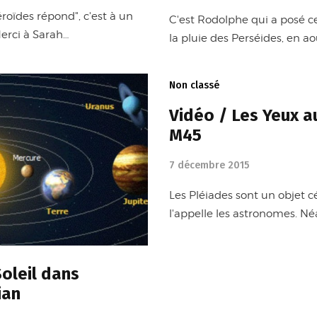
roïdes répond", c'est à un
C'est Rodolphe qui a posé c
Merci à Sarah…
la pluie des Perséides, en a
Non classé
Vidéo / Les Yeux au
M45
7 décembre 2015
Les Pléiades sont un objet cé
l'appelle les astronomes. Néa
Soleil dans
ian