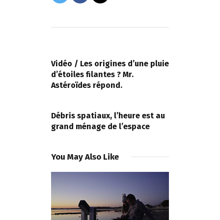
Navigation
de
PREVIOUS POST
l’article
Vidéo / Les origines d’une pluie
d’étoiles filantes ? Mr.
Astéroïdes répond.
NEXT POST
Débris spatiaux, l’heure est au
grand ménage de l’espace
You May Also Like