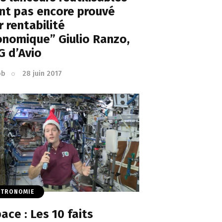
nt pas encore prouvé
r rentabilité
onomique” Giulio Ranzo,
G d’Avio
ob
28 juin 2017
STRONOMIE
ace : Les 10 faits