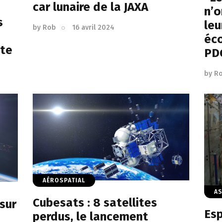
car lunaire de la JAXA
n’o
s
leu
by
Rob
16 avril 2024
éc
ète
PD
by
R
AÉROSPATIAL
A
Cubesats : 8 satellites
sur
Esp
perdus, le lancement