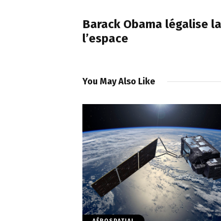
de
PREVIOUS POST
l’article
Barack Obama légalise la
l’espace
You May Also Like