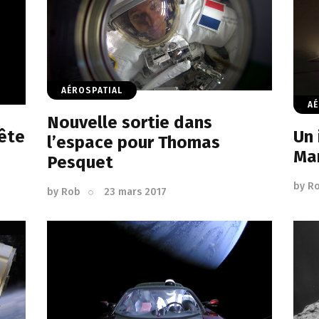
AÉROSPATIAL
AÉ
Nouvelle sortie dans
ête
Un 
l’espace pour Thomas
Ma
Pesquet
by
R
by
Rob
23 mars 2017