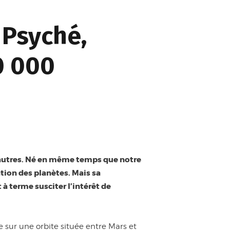
 Psyché,
0 000
s autres. Né en même temps que notre
tion des planètes. Mais sa
à terme susciter l’intérêt de
 sur une orbite située entre Mars et