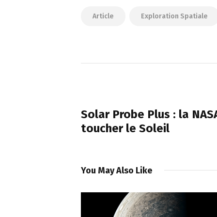
Article
Exploration Spatiale
Navigation
de
PREVIOUS POST
l’article
Solar Probe Plus : la NAS
toucher le Soleil
You May Also Like