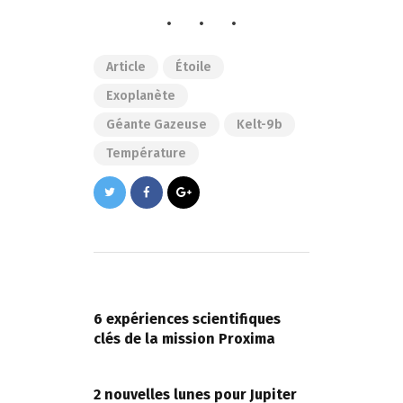
Article
Étoile
Exoplanète
Géante Gazeuse
Kelt-9b
Température
Navigation
de
PREVIOUS POST
l’article
6 expériences scientifiques
clés de la mission Proxima
NEXT POST
2 nouvelles lunes pour Jupiter