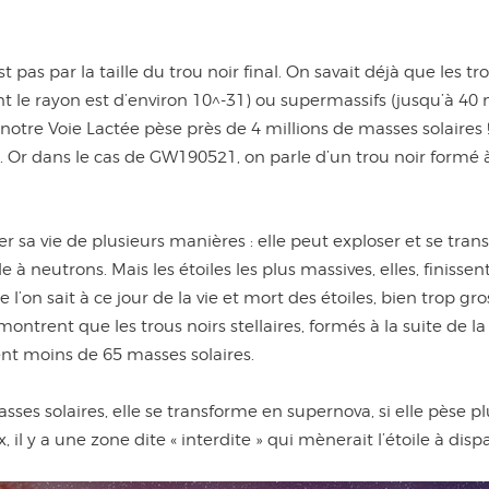
st pas par la taille du trou noir final. On savait déjà que les 
t le rayon est d’environ 10^-31) ou supermassifs (jusqu’à 40 m
notre Voie Lactée pèse près de 4 millions de masses solaires 
 Or dans le cas de GW190521, on parle d’un trou noir formé à p
er sa vie de plusieurs manières : elle peut exploser et se tran
 à neutrons. Mais les étoiles les plus massives, elles, finissen
 l’on sait à ce jour de la vie et mort des étoiles, bien trop gr
montrent que les trous noirs stellaires, formés à la suite de l
ent moins de 65 masses solaires.
asses solaires, elle se transforme en supernova, si elle pèse p
 il y a une zone dite « interdite » qui mènerait l’étoile à dispa