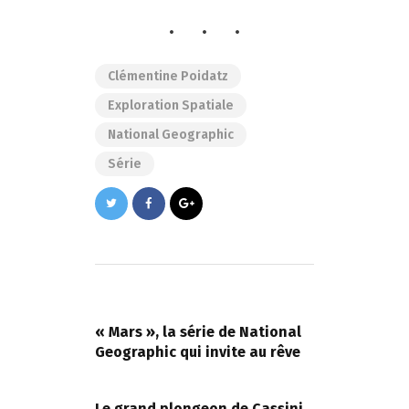
Clémentine Poidatz
Exploration Spatiale
National Geographic
Série
Navigation
de
PREVIOUS POST
l’article
« Mars », la série de National
Geographic qui invite au rêve
NEXT POST
Le grand plongeon de Cassini