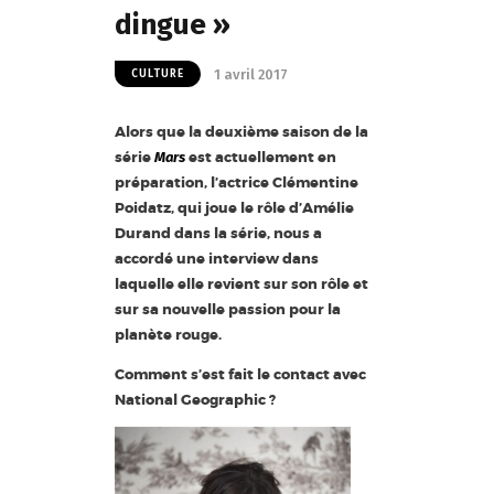
dingue »
1 avril 2017
CULTURE
Alors que la deuxième saison de la
série
est actuellement en
Mars
préparation, l’actrice Clémentine
Poidatz, qui joue le rôle d’Amélie
Durand dans la série, nous a
accordé une interview dans
laquelle elle revient sur son rôle et
sur sa nouvelle passion pour la
planète rouge.
Comment s’est fait le contact avec
National Geographic ?