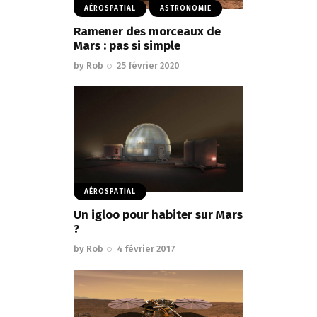
AÉROSPATIAL
ASTRONOMIE
Ramener des morceaux de
Mars : pas si simple
by
Rob
25 février 2020
AÉROSPATIAL
Un igloo pour habiter sur Mars
?
by
Rob
4 février 2017