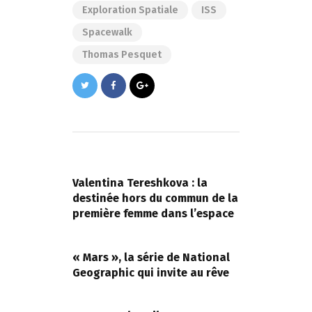
Exploration Spatiale
ISS
Spacewalk
Thomas Pesquet
Navigation
de
PREVIOUS POST
l’article
Valentina Tereshkova : la
destinée hors du commun de la
première femme dans l’espace
NEXT POST
« Mars », la série de National
Geographic qui invite au rêve