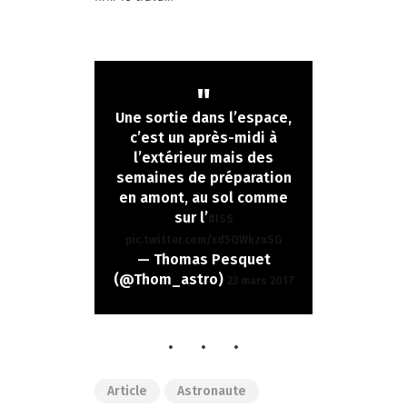
Une sortie dans l’espace,
c’est un après-midi à
l’extérieur mais des
semaines de préparation
en amont, au sol comme
sur l’
#ISS
pic.twitter.com/xd5QWkzuSG
— Thomas Pesquet
(@Thom_astro)
23 mars 2017
Article
Astronaute