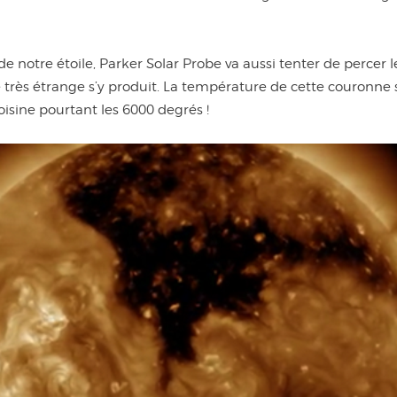
notre étoile, Parker Solar Probe va aussi tenter de percer l
ès étrange s’y produit. La température de cette couronne so
oisine pourtant les 6000 degrés !