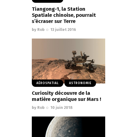
Tiangong-1, la Station
Spatiale chinoise, pourrait
s’écraser sur Terre
by
Rob
13 juillet 2016
AÉROSPATIAL
ASTRONOMIE
Curiosity découvre de la
matière organique sur Mars !
by
Rob
10 juin 2018