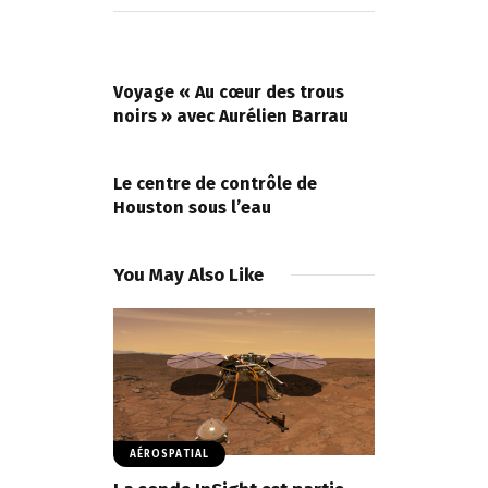
Navigation
de
PREVIOUS POST
l’article
Voyage « Au cœur des trous
noirs » avec Aurélien Barrau
NEXT POST
Le centre de contrôle de
Houston sous l’eau
You May Also Like
AÉROSPATIAL