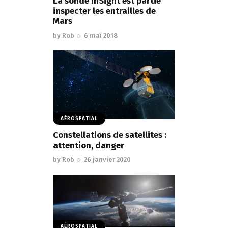
La sonde InSight est partie
inspecter les entrailles de
Mars
by
Rob
6 mai 2018
AÉROSPATIAL
Constellations de satellites :
attention, danger
by
Rob
26 janvier 2020
AÉROSPATIAL