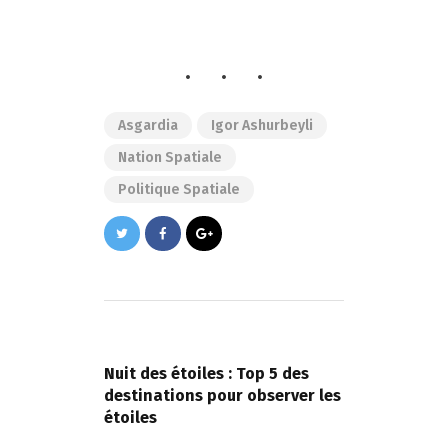
Asgardia
Igor Ashurbeyli
Nation Spatiale
Politique Spatiale
Navigation
de
PREVIOUS POST
l’article
Nuit des étoiles : Top 5 des
destinations pour observer les
étoiles