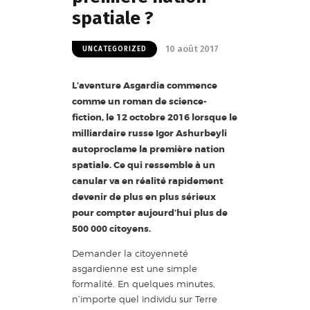
spatiale ?
10 août 2017
UNCATEGORIZED
L’aventure Asgardia commence
comme un roman de science-
fiction, le 12 octobre 2016 lorsque le
milliardaire russe Igor Ashurbeyli
autoproclame la première nation
spatiale. Ce qui ressemble à un
canular va en réalité rapidement
devenir de plus en plus sérieux
pour compter aujourd’hui plus de
500 000 citoyens.
Demander la citoyenneté
asgardienne est une simple
formalité. En quelques minutes,
n’importe quel individu sur Terre