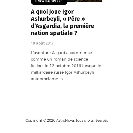
UNCATEGORIZED
A quoi joue Igor
Ashurbeyli, « Père »
d’Asgardia, la première
nation spatiale ?
10 août 2017
L’aventure Asgardia commence
comme un roman de science-
fiction, le 12 octobre 2016 lorsque le
milliardaire russe Igor Ashurbeyli
autoproclame la…
Copyright © 2026 AstroNova. Tous droits réservés