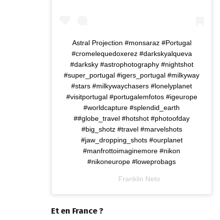
Astral Projection #monsaraz #Portugal
#cromelequedoxerez #darkskyalqueva
#darksky #astrophotography #nightshot
#super_portugal #igers_portugal #milkyway
#stars #milkywaychasers #lonelyplanet
#visitportugal #portugalemfotos #igeurope
#worldcapture #splendid_earth
##globe_travel #hotshot #photoofday
#big_shotz #travel #marvelshots
#jaw_dropping_shots #ourplanet
#manfrottoimaginemore #nikon
#nikoneurope #loweprobags
A post shared by
Franklin Neto
(@franklinnetophotography) on
Et en France ?