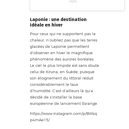
A post shared by
AdS
(@almdesil) on
Nov 11, 2016 at 3:55am PST
Laponie : une destination
idéale en hiver
Pour ceux qui ne supportent pas la
chaleur, n’oubliez pas que les terres
glacées de Laponie permettent
d’observer en hiver le magnifique
phénomène des aurores boréales.
Le ciel le plus limpide est sans doute
celui de Kiruna, en Suède, puisque
son éloignement du littoral réduit
considérablement le taux
d’humidité. C’est d’ailleurs là qu’a
décidé de s’installer la base
européenne de lancement Esrange.
https://www.instagram.com/p/BWsq
p4mAe15/