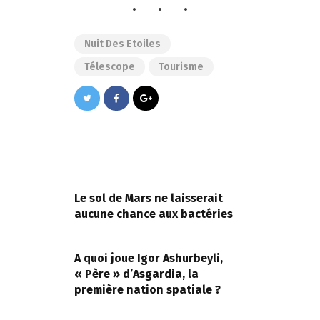
Nuit Des Etoiles
Télescope
Tourisme
Navigation
de
PREVIOUS POST
l’article
Le sol de Mars ne laisserait
aucune chance aux bactéries
NEXT POST
A quoi joue Igor Ashurbeyli,
« Père » d’Asgardia, la
première nation spatiale ?