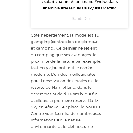
#safari #nature #namibrand #wolwedans
#namibia #desert #darksky #stargazing
A post shared by
Sandi Durn
(@sandidurn) on
J
Côté hébergement, la mode est au
glamping (contraction de glamour
et camping). Ce dernier ne retient
du camping que ses avantages, la
proximité de la nature par exemple,
tout en y ajoutant tout le confort
moderne. L’un des meilleurs sites
pour l’observation des étoiles est la
réserve de NamibRand, dans le
désert très aride du Namib, qui fut
d’ailleurs la première réserve Dark-
Sky en Afrique. Sur place, le NaDEET
Centre vous fournira de nombreuses
informations sur la nature
environnante et le ciel nocturne.