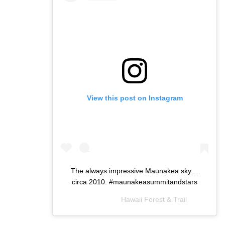
View this post on Instagram
The always impressive Maunakea sky…
circa 2010. #maunakeasummitandstars
A post shared by
Hawaii Forest & Trail
(@hawaiiforest) on