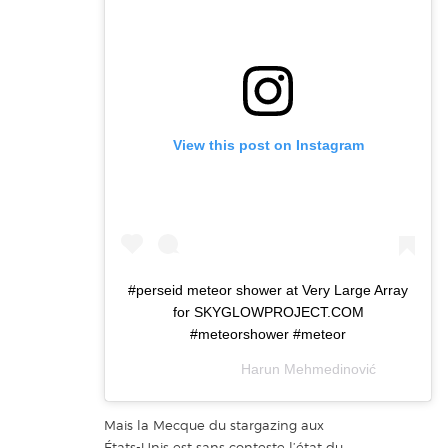
View this post on Instagram
#perseid meteor shower at Very Large Array
for SKYGLOWPROJECT.COM
#meteorshower #meteor
A post shared by
Harun Mehmedinović
(@skyglowproject) on
Mais la Mecque du stargazing aux
États-Unis est sans conteste l’état du