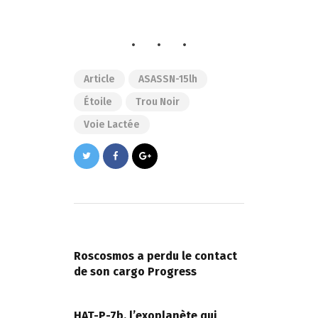
Article
ASASSN-15lh
Étoile
Trou Noir
Voie Lactée
Navigation
de
PREVIOUS POST
l’article
Roscosmos a perdu le contact
de son cargo Progress
NEXT POST
HAT-P-7b, l’exoplanète qui