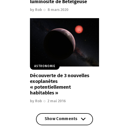
luminosité de Bételgeuse
by
Rob
8 mars 2020
ASTRONOMIE
Découverte de 3 nouvelles
exoplanètes
« potentiellement
habitables »
by
Rob
2 mai 2016
Show Comments