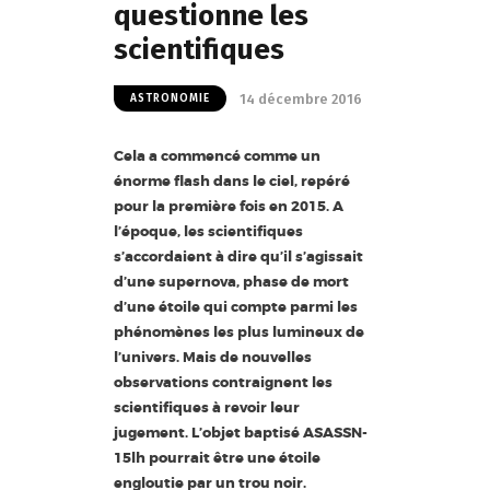
questionne les
scientifiques
14 décembre 2016
ASTRONOMIE
Cela a commencé comme un
énorme flash dans le ciel, repéré
pour la première fois en 2015. A
l’époque, les scientifiques
s’accordaient à dire qu’il s’agissait
d’une supernova, phase de mort
d’une étoile qui compte parmi les
phénomènes les plus lumineux de
l’univers. Mais de nouvelles
observations contraignent les
scientifiques à revoir leur
jugement. L’objet baptisé ASASSN-
15lh pourrait être une étoile
engloutie par un trou noir.