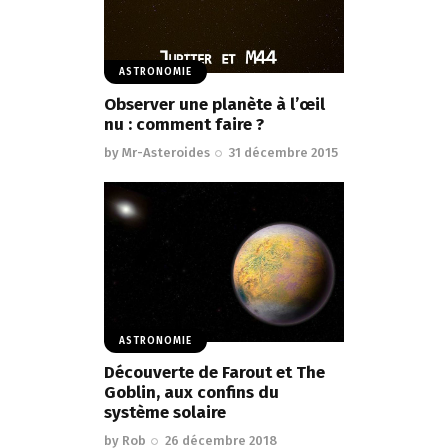
ASTRONOMIE
Observer une planète à l’œil
nu : comment faire ?
by
Mr-Asteroides
31 décembre 2015
ASTRONOMIE
Découverte de Farout et The
Goblin, aux confins du
système solaire
by
Rob
26 décembre 2018