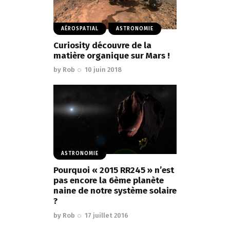
AÉROSPATIAL
ASTRONOMIE
Curiosity découvre de la
matière organique sur Mars !
by
Rob
10 juin 2018
ASTRONOMIE
Pourquoi « 2015 RR245 » n’est
pas encore la 6ème planète
naine de notre système solaire
?
by
Rob
17 juillet 2016