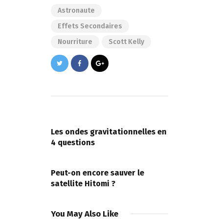
Astronaute
Effets Secondaires
Nourriture
Scott Kelly
Navigation
de
PREVIOUS POST
l’article
Les ondes gravitationnelles en
4 questions
NEXT POST
Peut-on encore sauver le
satellite Hitomi ?
You May Also Like