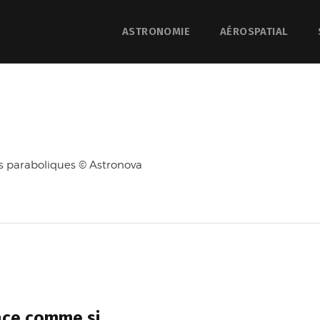
ASTRONOMIE
AÉROSPATIAL
ols paraboliques © Astronova
pace comme si