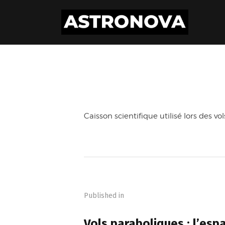
Caisson scientifique utilisé lors des v
Navigation
de
Published in
l’article
PREVIOUS POST
Vols paraboliques : l’es