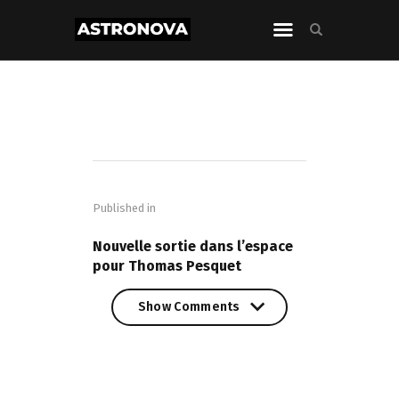
Navigation
de
Published in
l’article
PREVIOUS POST
Nouvelle sortie dans l’espace
pour Thomas Pesquet
Show Comments
Show Comments