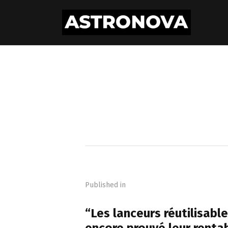
Navigation
de
Published in
l’article
PREVIOUS POST
“Les lanceurs réutilisabl
encore prouvé leur rentab