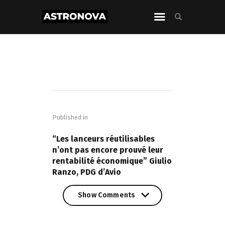
Navigation
de
Published in
l’article
PREVIOUS POST
“Les lanceurs réutilisables
n’ont pas encore prouvé leur
rentabilité économique” Giulio
Ranzo, PDG d’Avio
Show Comments
Show Comments