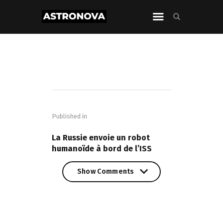
Navigation
de
Published in
l’article
PREVIOUS POST
La Russie envoie un robot
humanoïde à bord de l’ISS
Show Comments
Show Comments