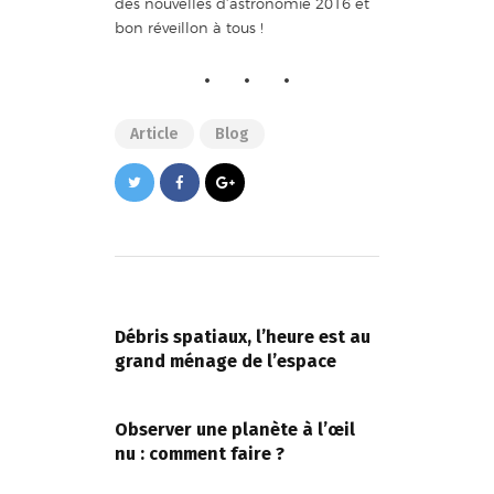
des nouvelles d’astronomie 2016 et
bon réveillon à tous !
Article
Blog
Navigation
de
PREVIOUS POST
l’article
Débris spatiaux, l’heure est au
grand ménage de l’espace
NEXT POST
Observer une planète à l’œil
nu : comment faire ?