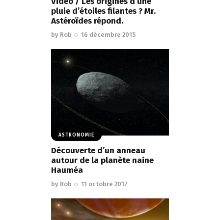
Vidéo / Les origines d’une
pluie d’étoiles filantes ? Mr.
Astéroïdes répond.
by
Rob
16 décembre 2015
ASTRONOMIE
Découverte d’un anneau
autour de la planète naine
Hauméa
by
Rob
11 octobre 2017