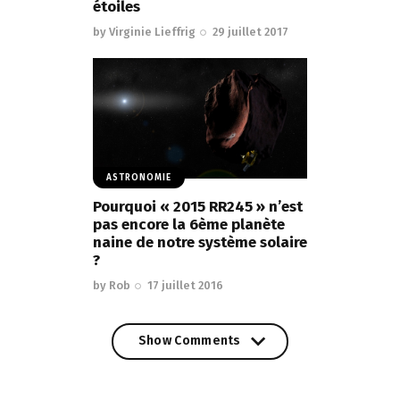
étoiles
by
Virginie Lieffrig
29 juillet 2017
ASTRONOMIE
Pourquoi « 2015 RR245 » n’est
pas encore la 6ème planète
naine de notre système solaire
?
by
Rob
17 juillet 2016
Show Comments
Show Comments