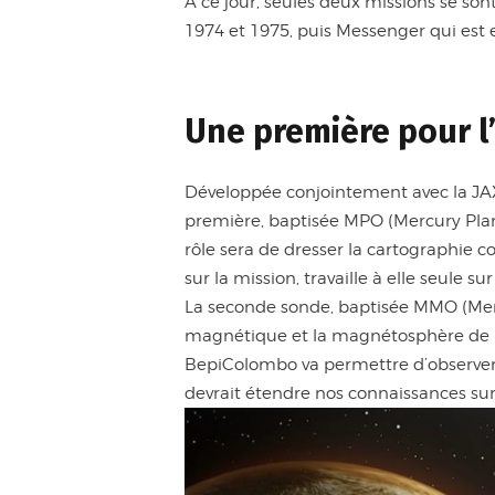
A ce jour, seules deux missions se son
1974 et 1975, puis Messenger qui est 
Une première pour l
Développée conjointement avec la JAX
première, baptisée MPO (Mercury Plan
rôle sera de dresser la cartographie c
sur la mission, travaille à elle seule s
La seconde sonde, baptisée MMO (Merc
magnétique et la magnétosphère de M
BepiColombo va permettre d’observer pl
devrait étendre nos connaissances sur