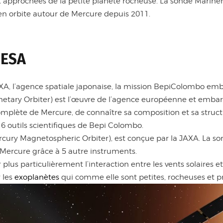
t approchées de la petite planète rocheuse. La sonde Mariner 
en orbite autour de Mercure depuis 2011.
’ESA
A, l’agence spatiale japonaise, la mission BepiColombo emb
etary Orbiter) est l’œuvre de l’agence européenne et embar
omplète de Mercure, de connaître sa composition et sa structur
ur 6 outils scientifiques de Bepi Colombo.
ury Magnetospheric Orbiter), est conçue par la JAXA. La so
ercure grâce à 5 autre instruments.
us particulièrement l’interaction entre les vents solaires e
 les
exoplanètes
qui comme elle sont petites, rocheuses et pr