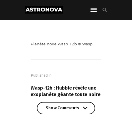
Planète noire Wasp-12b © Wasp
Navigation
de
Published in
l’article
PREVIOUS POST
Wasp-12b : Hubble révèle une
exoplanète géante toute noire
Show Comments
Show Comments