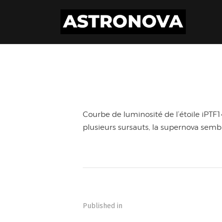
Courbe de luminosité de l’étoile iPTF1
plusieurs sursauts, la supernova semb
Navigation
de
Published in
l’article
PREVIOUS POST