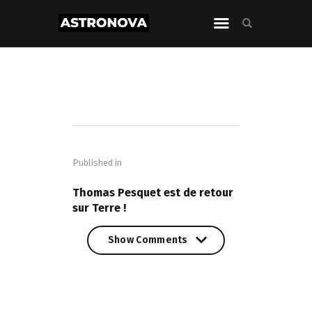
Navigation
de
Published in
l’article
PREVIOUS POST
Thomas Pesquet est de retour
sur Terre !
Show Comments
Show Comments