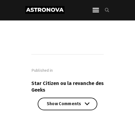
Navigation
de
Published in
l’article
PREVIOUS POST
Star Citizen ou la revanche des
Geeks
Show Comments
Show Comments