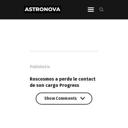
Navigation
de
Published in
l’article
PREVIOUS POST
Roscosmos a perdu le contact
de son cargo Progress
Show Comments
Show Comments