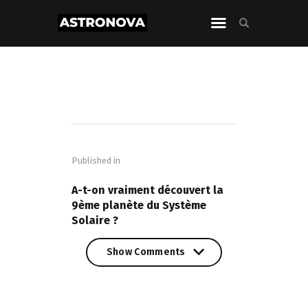
Navigation
de
Published in
l’article
PREVIOUS POST
A-t-on vraiment découvert la
9ème planète du Système
Solaire ?
Show Comments
Show Comments