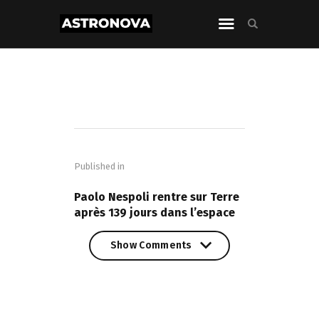
Navigation
de
Published in
l’article
PREVIOUS POST
Paolo Nespoli rentre sur Terre
après 139 jours dans l’espace
Show Comments
Show Comments