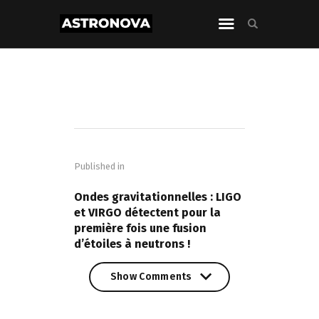
Navigation
de
Published in
l’article
PREVIOUS POST
Ondes gravitationnelles : LIGO
et VIRGO détectent pour la
première fois une fusion
d’étoiles à neutrons !
Show Comments
Show Comments