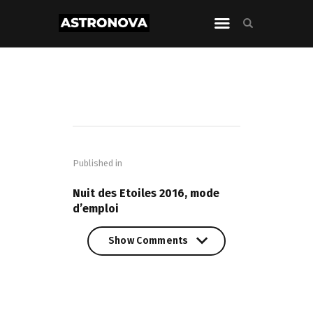
Navigation
de
Published in
l’article
PREVIOUS POST
Nuit des Etoiles 2016, mode
d’emploi
Show Comments
Show Comments