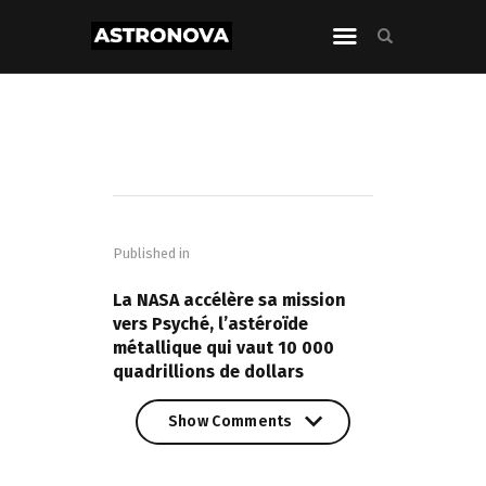
Navigation
de
Published in
l’article
PREVIOUS POST
La NASA accélère sa mission
vers Psyché, l’astéroïde
métallique qui vaut 10 000
quadrillions de dollars
Show Comments
Show Comments