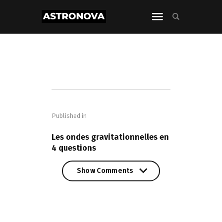
Navigation
de
Published in
l’article
PREVIOUS POST
Les ondes gravitationnelles en
4 questions
Show Comments
Show Comments