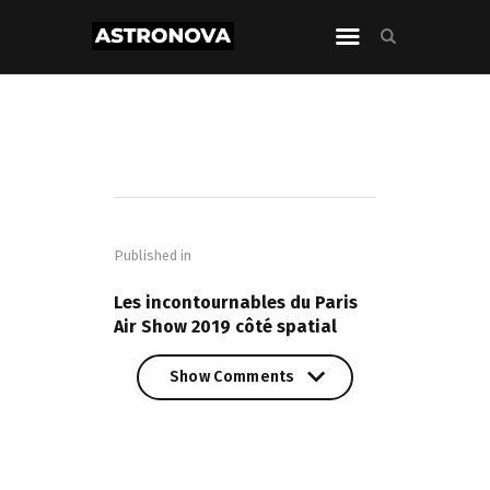
Navigation
de
Published in
l’article
PREVIOUS POST
Les incontournables du Paris
Air Show 2019 côté spatial
Show Comments
Show Comments