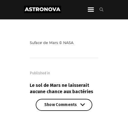
Suface de Mars © NASA
Navigation
de
Published in
l’article
PREVIOUS POST
Le sol de Mars ne laisserait
aucune chance aux bactéries
Show Comments
Show Comments