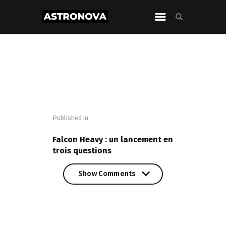
Navigation
de
Published in
l’article
PREVIOUS POST
Falcon Heavy : un lancement en
trois questions
Show Comments
Show Comments