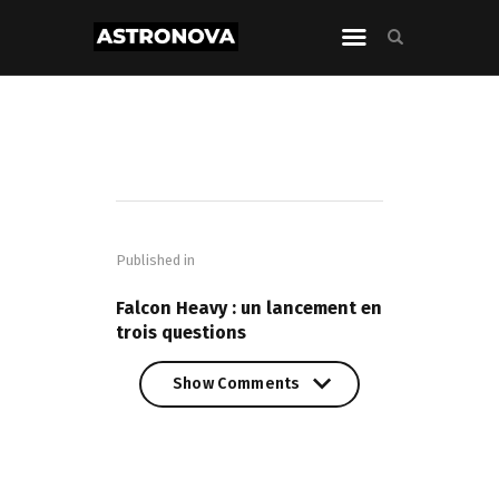
Navigation
de
Published in
l’article
PREVIOUS POST
Falcon Heavy : un lancement en
trois questions
Show Comments
Show Comments