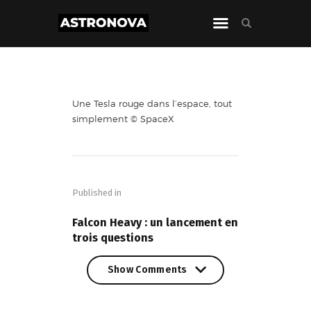
Une Tesla rouge dans l’espace, tout
simplement © SpaceX
Navigation
de
Published in
l’article
PREVIOUS POST
Falcon Heavy : un lancement en
trois questions
Show Comments
Show Comments