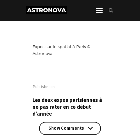
Expos sur le spatial à Paris ©
Astronova
Navigation
de
Published in
l’article
PREVIOUS POST
Les deux expos parisiennes à
ne pas rater en ce début
d’année
Show Comments